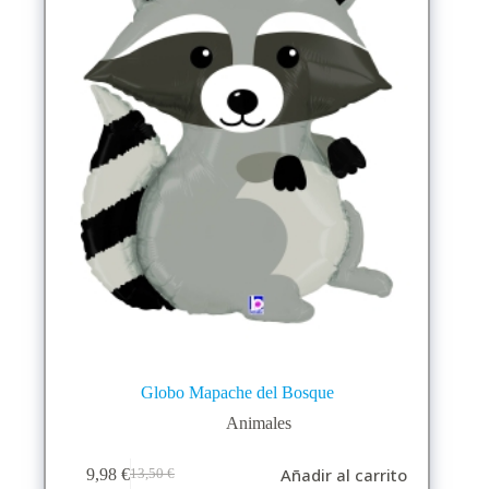
Globo Mapache del Bosque
Animales
Añadir al carrito
9,98
€
13,50
€
El
El