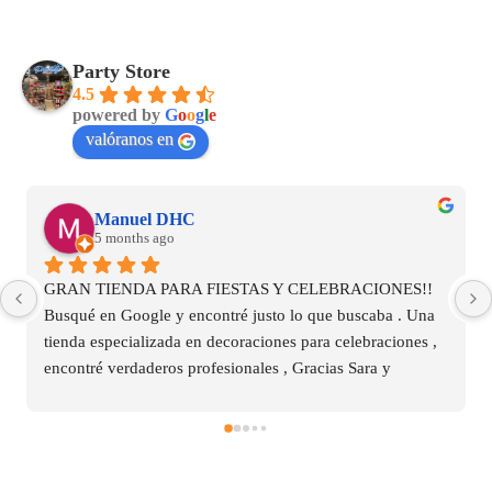
Party Store
4.5
powered by
G
o
o
g
l
e
valóranos en
Beatriz Cabrera Agudo
5 months ago
Genial!
Me ha encantado!
Volveremos!