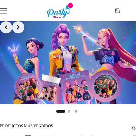
Saltar
al
Carro
contenido
de
compra
PRODUCTOS MÁS VENDIDOS