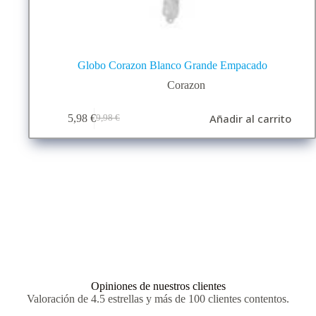
Globo Corazon Blanco Grande Empacado
Corazon
Añadir al carrito
5,98
€
9,98
€
El
El
precio
precio
original
actual
era:
es:
9,98 €.
5,98 €.
Opiniones de nuestros clientes
Valoración de 4.5 estrellas y más de 100 clientes contentos.