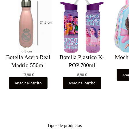
Botella Acero Real
Botella Plastico K-
Mochi
Madrid 550ml
POP 700ml
Añad
13,98
€
8,98
€
Añadir al carrito
Añadir al carrito
Tipos de productos