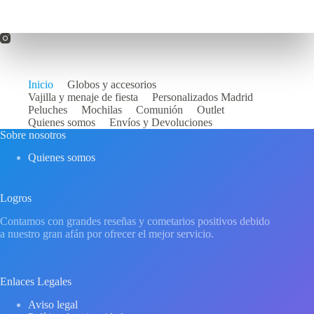
Inicio
Globos y accesorios
Vajilla y menaje de fiesta
Personalizados Madrid
Peluches
Mochilas
Comunión
Outlet
Quienes somos
Envíos y Devoluciones
Sobre nosotros
Quienes somos
Logros
Contamos con grandes reseñas y cometarios positivos debido
a nuestro gran afán por ofrecer el mejor servicio.
Enlaces Legales
Aviso legal