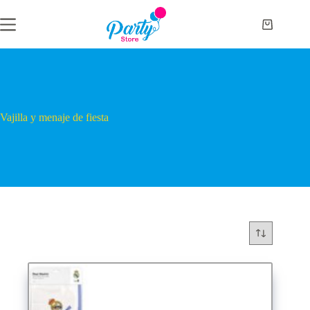
Saltar
al
Carro
contenido
de
compra
Vajilla y menaje de fiesta