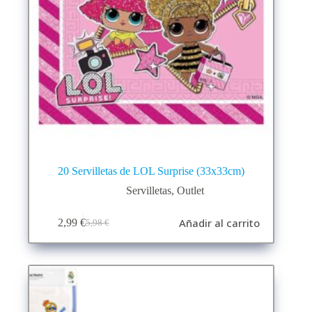
20 Servilletas de LOL Surprise (33x33cm)
Servilletas
,
Outlet
Añadir al carrito
2,99
€
5,98
€
El
El
precio
precio
original
actual
era:
es:
5,98 €.
2,99 €.