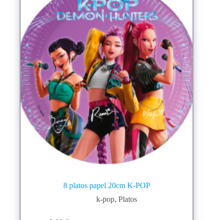
8 platos papel 20cm K-POP
k-pop
,
Platos