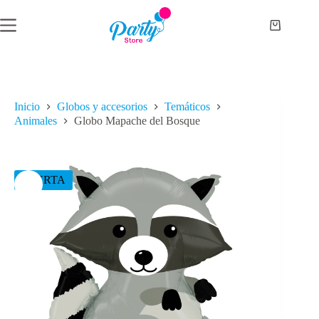
Saltar
al
Carro
contenido
de
compra
Inicio
Globos y accesorios
Temáticos
Animales
Globo Mapache del Bosque
OFERTA