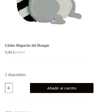
Globo Mapache del Bosque
9,98
€
13,50
€
El
El
precio
precio
original
actual
era:
es:
13,50 €.
9,98 €.
2 disponibles
Globo
Añadir al carrito
Mapache
del
Bosque
cantidad