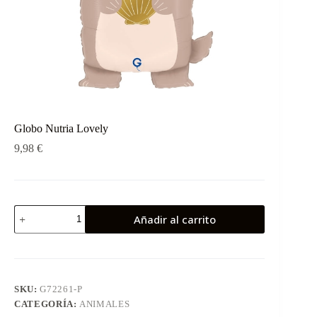
Globo Nutria Lovely
9,98
€
Globo
Añadir al carrito
Nutria
Lovely
cantidad
SKU:
G72261-P
CATEGORÍA:
ANIMALES