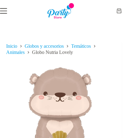
Saltar
al
Carro
contenido
de
compra
Inicio
Globos y accesorios
Temáticos
Animales
Globo Nutria Lovely