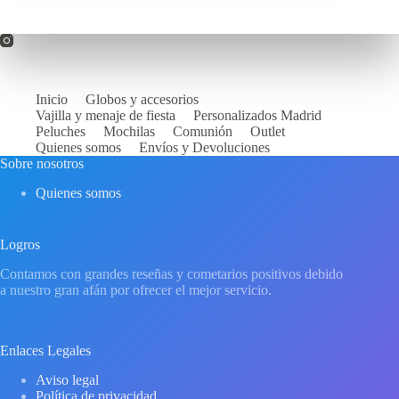
Inicio
Globos y accesorios
Vajilla y menaje de fiesta
Personalizados Madrid
Peluches
Mochilas
Comunión
Outlet
Quienes somos
Envíos y Devoluciones
Sobre nosotros
Quienes somos
Logros
Contamos con grandes reseñas y cometarios positivos debido
a nuestro gran afán por ofrecer el mejor servicio.
Enlaces Legales
Aviso legal
Política de privacidad