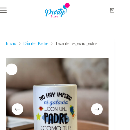
Saltar
al
Carro
contenido
de
compra
Inicio
Día del Padre
Taza del espacio padre