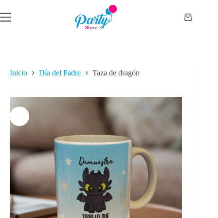
Saltar
al
Carro
contenido
de
compra
Inicio
Día del Padre
Taza de dragón