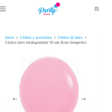
Saltar
al
Carro
contenido
de
compra
Inicio
Globos y accesorios
Globos de latex
Globos latex biodegradable 50 uds Rosa Sempertex