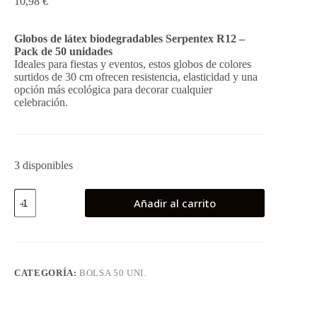
10,98
€
Globos de látex biodegradables Serpentex R12 –
Pack de 50 unidades
Ideales para fiestas y eventos, estos globos de colores
surtidos de 30 cm ofrecen resistencia, elasticidad y una
opción más ecológica para decorar cualquier
celebración.
3 disponibles
Globos
Añadir al carrito
latex
biodegradable
50
uds
Rosa
Sempertex
CATEGORÍA:
BOLSA 50 UNI.
cantidad