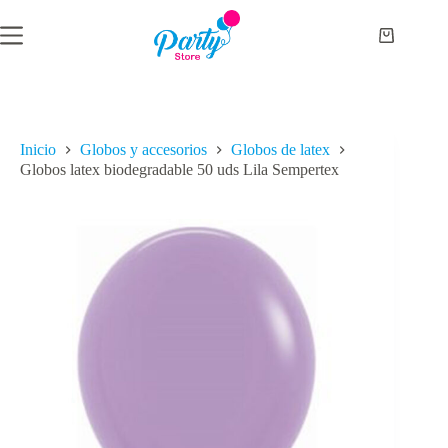
Saltar
al
Carro
contenido
de
compra
Inicio
Globos y accesorios
Globos de latex
Globos latex biodegradable 50 uds Lila Sempertex