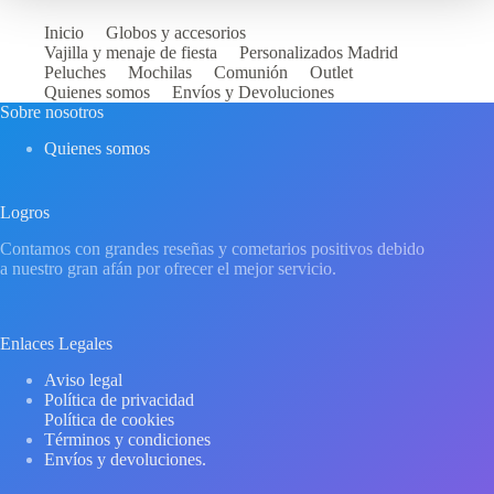
Inicio
Globos y accesorios
Vajilla y menaje de fiesta
Personalizados Madrid
Peluches
Mochilas
Comunión
Outlet
Quienes somos
Envíos y Devoluciones
Sobre nosotros
Quienes somos
Logros
Contamos con grandes reseñas y cometarios positivos debido
a nuestro gran afán por ofrecer el mejor servicio.
Enlaces Legales
Aviso legal
Política de privacidad
Política de cookies
Términos y condiciones
Envíos y devoluciones.