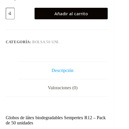
Globos
Añadir al carrito
latex
biodegradable
50
uds
Lila
Sempertex
CATEGORÍA:
BOLSA 50 UNI.
cantidad
Descripción
Valoraciones (0)
Globos de látex biodegradables Sempertex R12 – Pack
de 50 unidades