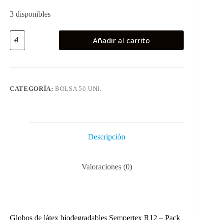
3 disponibles
Globos
Añadir al carrito
latex
biodegradable
50
uds
Azul
Pastel
CATEGORÍA:
BOLSA 50 UNI.
Mate
Sempertex
cantidad
Descripción
Valoraciones (0)
Globos de látex biodegradables Sempertex R12 – Pack