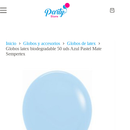
Saltar
al
Carro
contenido
de
compra
Inicio
Globos y accesorios
Globos de latex
Globos latex biodegradable 50 uds Azul Pastel Mate
Sempertex