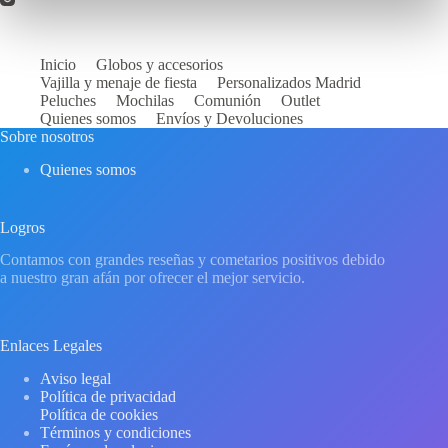
Inicio
Globos y accesorios
Vajilla y menaje de fiesta
Personalizados Madrid
Peluches
Mochilas
Comunión
Outlet
Quienes somos
Envíos y Devoluciones
Sobre nosotros
Quienes somos
Logros
Contamos con grandes reseñas y cometarios positivos debido
a nuestro gran afán por ofrecer el mejor servicio.
Enlaces Legales
Aviso legal
Política de privacidad
Política de cookies
Términos y condiciones