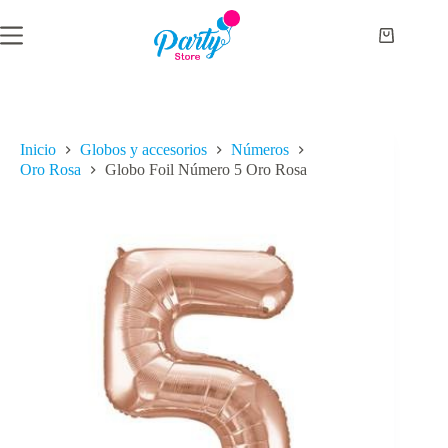
Saltar
al
Carro
contenido
de
compra
Inicio
Globos y accesorios
Números
Oro Rosa
Globo Foil Número 5 Oro Rosa