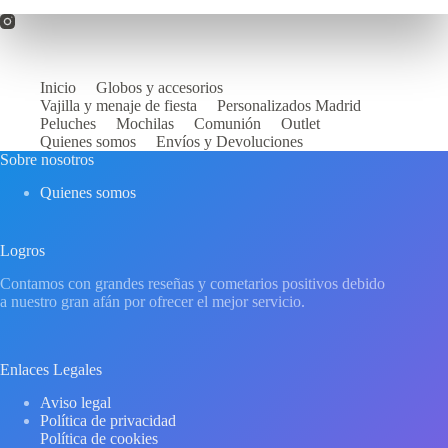
Inicio
Globos y accesorios
Vajilla y menaje de fiesta
Personalizados Madrid
Peluches
Mochilas
Comunión
Outlet
Quienes somos
Envíos y Devoluciones
Sobre nosotros
Quienes somos
Logros
Contamos con grandes reseñas y cometarios positivos debido
a nuestro gran afán por ofrecer el mejor servicio.
Enlaces Legales
Aviso legal
Política de privacidad
Política de cookies