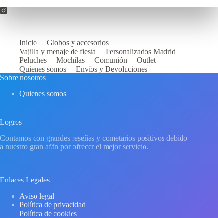
Inicio
Globos y accesorios
Vajilla y menaje de fiesta
Personalizados Madrid
Peluches
Mochilas
Comunión
Outlet
Quienes somos
Envíos y Devoluciones
Sobre nosotros
Quienes somos
Logros
Contamos con grandes reseñas y cometarios positivos debido
a nuestro gran afán por ofrecer el mejor servicio.
Enlaces Legales
Aviso legal
Política de privacidad
Política de cookies