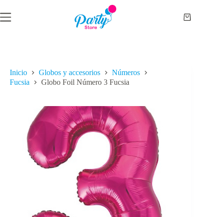
Saltar
al
Carro
contenido
de
compra
Inicio
Globos y accesorios
Números
Fucsia
Globo Foil Número 3 Fucsia