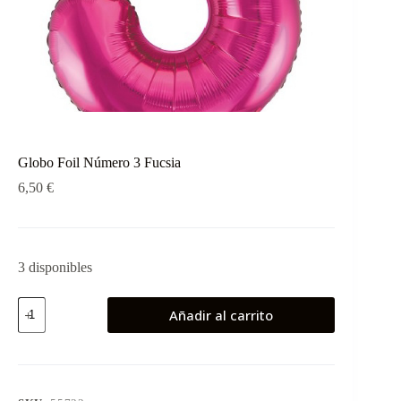
Globo Foil Número 3 Fucsia
6,50
€
3 disponibles
Globo
Añadir al carrito
Foil
Número
3
Fucsia
cantidad