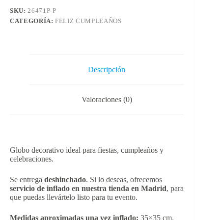
SKU:
26471P-P
CATEGORÍA:
FELIZ CUMPLEAÑOS
Descripción
Valoraciones (0)
Globo decorativo ideal para fiestas, cumpleaños y
celebraciones.
Se entrega
deshinchado
. Si lo deseas, ofrecemos
servicio de inflado en nuestra tienda en Madrid
, para
que puedas llevártelo listo para tu evento.
Medidas aproximadas una vez inflado:
35×35 cm.