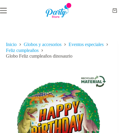
Saltar
al
Carro
contenido
de
compra
Inicio
Globos y accesorios
Eventos especiales
Feliz cumpleaños
Globo Feliz cumpleaños dinosaurio